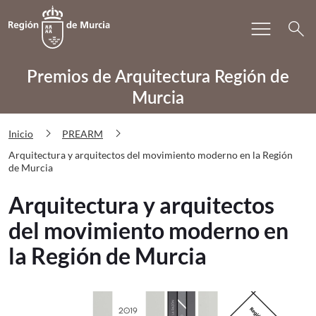
Bu
menu
Volver a
Ir a
search
PREARM Arquitectura y arquitectos 
Premios de Arquitectura Región de
Murcia
chevron_right
chevron_right
Inicio
PREARM
Arquitectura y arquitectos del movimiento moderno en la Región
de Murcia
Arquitectura y arquitectos
del movimiento moderno en
la Región de Murcia